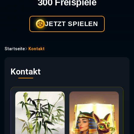
300 Freispiele
JETZT SPIELEN
Startseite
Kontakt
Kontakt