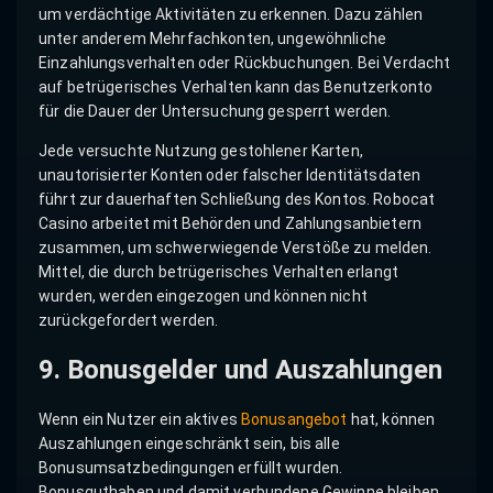
um verdächtige Aktivitäten zu erkennen. Dazu zählen
unter anderem Mehrfachkonten, ungewöhnliche
Einzahlungsverhalten oder Rückbuchungen. Bei Verdacht
auf betrügerisches Verhalten kann das Benutzerkonto
für die Dauer der Untersuchung gesperrt werden.
Jede versuchte Nutzung gestohlener Karten,
unautorisierter Konten oder falscher Identitätsdaten
führt zur dauerhaften Schließung des Kontos. Robocat
Casino arbeitet mit Behörden und Zahlungsanbietern
zusammen, um schwerwiegende Verstöße zu melden.
Mittel, die durch betrügerisches Verhalten erlangt
wurden, werden eingezogen und können nicht
zurückgefordert werden.
9. Bonusgelder und Auszahlungen
Wenn ein Nutzer ein aktives
Bonusangebot
hat, können
Auszahlungen eingeschränkt sein, bis alle
Bonusumsatzbedingungen erfüllt wurden.
Bonusguthaben und damit verbundene Gewinne bleiben