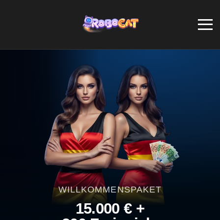
WILLKOMMENSPAKET
15.000 € +