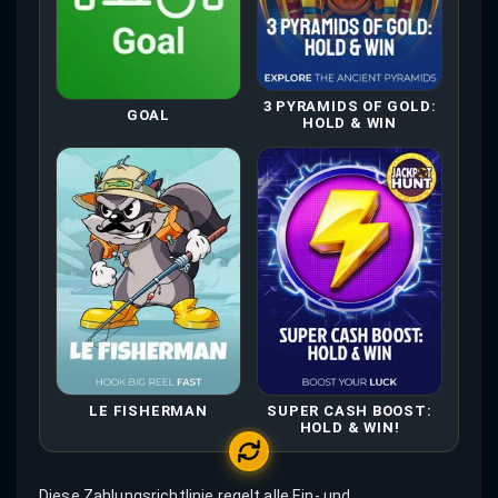
3 PYRAMIDS OF GOLD:
GOAL
HOLD & WIN
LE FISHERMAN
SUPER CASH BOOST:
HOLD & WIN!
Diese Zahlungsrichtlinie regelt alle Ein- und