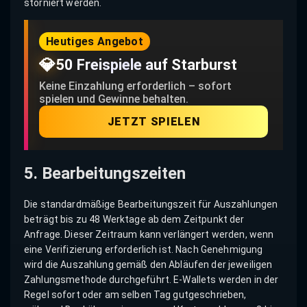
storniert werden.
Heutiges Angebot
💎
50 Freispiele auf Starburst
Keine Einzahlung erforderlich – sofort
spielen und Gewinne behalten.
JETZT SPIELEN
5. Bearbeitungszeiten
Die standardmäßige Bearbeitungszeit für Auszahlungen
beträgt bis zu 48 Werktage ab dem Zeitpunkt der
Anfrage. Dieser Zeitraum kann verlängert werden, wenn
eine Verifizierung erforderlich ist. Nach Genehmigung
wird die Auszahlung gemäß den Abläufen der jeweiligen
Zahlungsmethode durchgeführt. E-Wallets werden in der
Regel sofort oder am selben Tag gutgeschrieben,