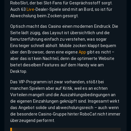
RoboSlot, der bei Slot-Fans für Gesprächsstoff sorgt.
Auch 63
Live
-Dealer-Spiele sind mit an Bord, so ist für
Abwechslung beim Zocken gesorgt.
Optisch macht das Casino einen modernen Eindruck. Die
Seite lädt zügig, das Layout ist übersichtlich und die
Benutzerführung einfach zu verstehen, was sogar
Einsteiger schnell abholt. Mobile zocken klappt bequem
über den Browser, denn eine eigene
App
gibt es nicht –
aber das ist kein Nachteil, denn die optimierte Website
bietet dieselben Features auf dem Handy wie am
Desktop.
Das VIP-Programm ist zwar vorhanden, stößt bei
manchen Spielern aber auf Kritik, weil es an echten
Vorteilen mangelt und die Auszahlungsbedingungen an
die eigenen Einzahlungen geknüpft sind. Insgesamt wirkt
das Angebot solide und abwechslungsreich – auch wenn
die besondere Casino-Gruppe hinter RoboCat nicht immer
überzeugend performt.