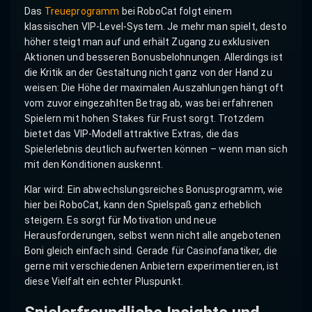
Das
Treueprogramm
bei RoboCat folgt einem
klassischen VIP-Level-System. Je mehr man spielt, desto
höher steigt man auf und erhält Zugang zu exklusiven
Aktionen und besseren Bonusbelohnungen. Allerdings ist
die Kritik an der Gestaltung nicht ganz von der Hand zu
weisen: Die Höhe der maximalen Auszahlungen hängt oft
vom zuvor eingezahlten Betrag ab, was bei erfahrenen
Spielern mit hohen Stakes für Frust sorgt. Trotzdem
bietet das VIP-Modell attraktive Extras, die das
Spielerlebnis deutlich aufwerten können – wenn man sich
mit den Konditionen auskennt.
Klar wird: Ein abwechslungsreiches Bonusprogramm, wie
hier bei RoboCat, kann den Spielspaß ganz erheblich
steigern. Es sorgt für Motivation und neue
Herausforderungen, selbst wenn nicht alle angebotenen
Boni gleich einfach sind. Gerade für Casinofanatiker, die
gerne mit verschiedenen Anbietern experimentieren, ist
diese Vielfalt ein echter Pluspunkt.