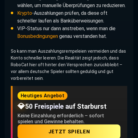
wählen, um manuelle Überprüfungen zu reduzieren.
Krypto
-Auszahlungen prüfen, da diese oft
schneller laufen als Banküberweisungen.
VIP-Status nur dann anstreben, wenn man die
Bonusbedingungen
genau verstanden hat.
So kann man Auszahlungsrempeleien vermeiden und das
Konto schneller leeren. Die Realität zeigt jedoch, dass
RoboCat hier oft hinter den Versprechen zurückbleibt –
vor allem deutsche Spieler sollten geduldig und gut
vorbereitet sein.
Heutiges Angebot
💎
50 Freispiele auf Starburst
Keine Einzahlung erforderlich – sofort
spielen und Gewinne behalten.
JETZT SPIELEN